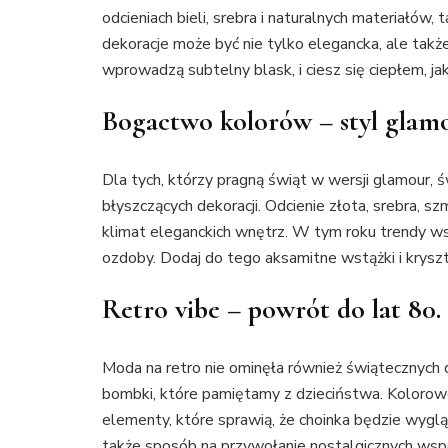
odcieniach bieli, srebra i naturalnych materiałów, 
dekoracje może być nie tylko elegancka, ale także
wprowadzą subtelny blask, i ciesz się ciepłem, j
Bogactwo kolorów – styl glam
Dla tych, którzy pragną świąt w wersji glamour,
błyszczących dekoracji. Odcienie złota, srebra, sz
klimat eleganckich wnętrz. W tym roku trendy w
ozdoby. Dodaj do tego aksamitne wstążki i krysz
Retro vibe – powrót do lat 80. 
Moda na retro nie ominęła również świątecznych 
bombki, które pamiętamy z dzieciństwa. Kolorowe
elementy, które sprawią, że choinka będzie wygl
także sposób na przywołanie nostalgicznych wspomn