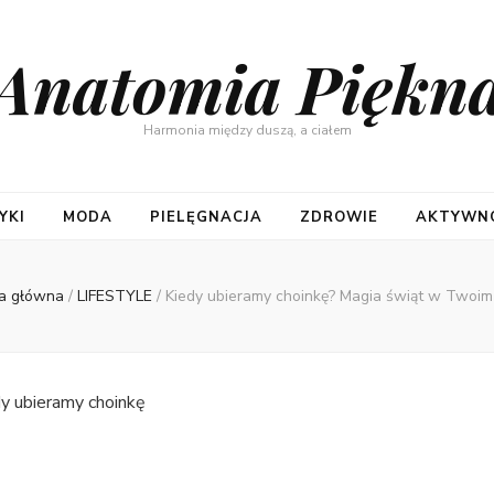
Anatomia Piękn
Harmonia między duszą, a ciałem
YKI
MODA
PIELĘGNACJA
ZDROWIE
AKTYWNO
a główna
/
LIFESTYLE
/
Kiedy ubieramy choinkę? Magia świąt w Twoi