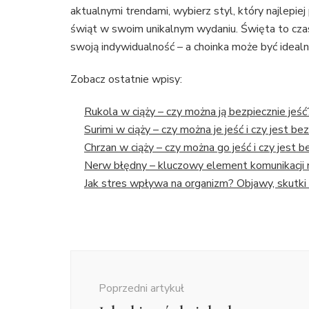
aktualnymi trendami, wybierz styl, który najlepiej
świąt w swoim unikalnym wydaniu. Święta to czas
swoją indywidualność – a choinka może być ideal
Zobacz ostatnie wpisy:
Rukola w ciąży – czy można ją bezpiecznie jeść
Surimi w ciąży – czy można je jeść i czy jest be
Chrzan w ciąży – czy można go jeść i czy jest 
Nerw błędny – kluczowy element komunikacji
Jak stres wpływa na organizm? Objawy, skutki 
Nawigacja
wpisu
Poprzedni artykuł