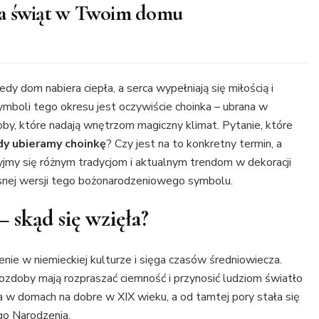
ia świąt w Twoim domu
y dom nabiera ciepła, a serca wypełniają się miłością i
ymboli tego okresu jest oczywiście choinka – ubrana w
oby, które nadają wnętrzom magiczny klimat. Pytanie, które
dy ubieramy choinkę
? Czy jest na to konkretny termin, a
jmy się różnym tradycjom i aktualnym trendom w dekoracji
łasnej wersji tego bożonarodzeniowego symbolu.
 skąd się wzięła?
zenie w niemieckiej kulturze i sięga czasów średniowiecza.
 ozdoby mają rozpraszać ciemność i przynosić ludziom światło
a w domach na dobre w XIX wieku, a od tamtej pory stała się
o Narodzenia.