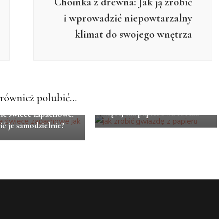
Choinka z drewna: Jak ją zrobić
i wprowadzić niepowtarzalny
klimat do swojego wnętrza
LIFESTYLE
również polubić…
Ręce, które tworzą – coś
YLE
więcej niż papierowa forma
ne świece zapachowe.
ić je samodzielnie?