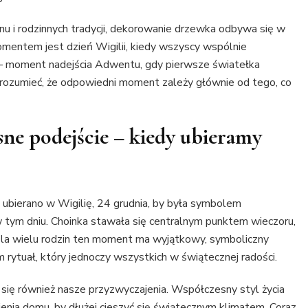
nu i rodzinnych tradycji, dekorowanie drzewka odbywa się w
omentem jest dzień Wigilii, kiedy wszyscy wspólnie
h – moment nadejścia Adwentu, gdy pierwsze światełka
 zrozumieć, że odpowiedni moment zależy głównie od tego, co
ne podejście – kiedy ubieramy
ubierano w Wigilię, 24 grudnia, by była symbolem
w tym dniu. Choinka stawała się centralnym punktem wieczoru,
Dla wielu rodzin ten moment ma wyjątkowy, symboliczny
m rytuał, który jednoczy wszystkich w świątecznej radości.
ją się również nasze przyzwyczajenia. Współczesny styl życia
enia domu, by dłużej cieszyć się świątecznym klimatem. Coraz