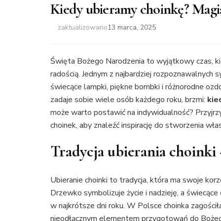
Kiedy ubieramy choinkę? Mag
zaktualizowano
13 marca, 2025
Święta Bożego Narodzenia to wyjątkowy czas, kied
radością. Jednym z najbardziej rozpoznawalnych s
świecące lampki, piękne bombki i różnorodne ozd
zadaje sobie wiele osób każdego roku, brzmi:
kie
może warto postawić na indywidualność? Przyjrzy
choinek, aby znaleźć inspirację do stworzenia w
Tradycja ubierania choinki –
Ubieranie choinki to tradycja, która ma swoje kor
Drzewko symbolizuje życie i nadzieję, a świecące
w najkrótsze dni roku. W Polsce choinka zagościł
nieodłącznym elementem przygotowań do Bożeg