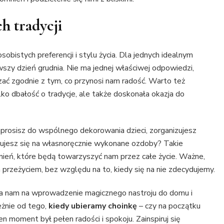
h tradycji
osobistych preferencji i stylu życia. Dla jednych idealnym
wszy dzień grudnia. Nie ma jednej właściwej odpowiedzi,
ać zgodnie z tym, co przynosi nam radość. Warto też
ko dbałość o tradycje, ale także doskonała okazja do
rosisz do wspólnego dekorowania dzieci, zorganizujesz
cydujesz się na własnoręcznie wykonane ozdoby? Takie
ń, które będą towarzyszyć nam przez całe życie. Ważne,
m przeżyciem, bez względu na to, kiedy się na nie zdecydujemy.
wala nam na wprowadzenie magicznego nastroju do domu i
eżnie od tego,
kiedy ubieramy choinkę
– czy na początku
en moment był pełen radości i spokoju. Zainspiruj się