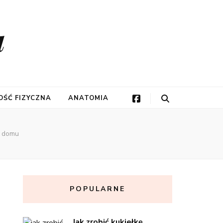
a
ŚĆ FIZYCZNA
ANATOMIA
m domu
POPULARNE
Jak zrobić kukiełkę