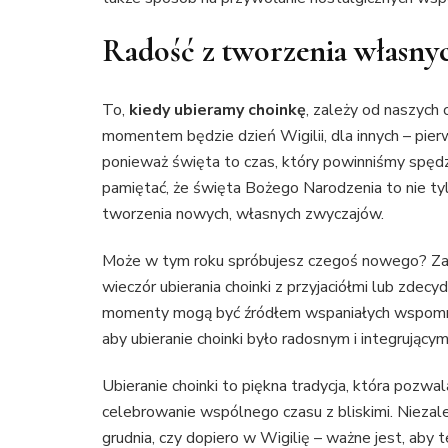
Radość z tworzenia własnyc
To,
kiedy ubieramy choinkę
, zależy od naszych 
momentem będzie dzień Wigilii, dla innych – pier
ponieważ święta to czas, który powinniśmy spędz
pamiętać, że święta Bożego Narodzenia to nie tyl
tworzenia nowych, własnych zwyczajów.
Może w tym roku spróbujesz czegoś nowego? Zap
wieczór ubierania choinki z przyjaciółmi lub zde
momenty mogą być źródłem wspaniałych wspomnie
aby ubieranie choinki było radosnym i integrujący
Ubieranie choinki to piękna tradycja, która poz
celebrowanie wspólnego czasu z bliskimi. Niezal
grudnia, czy dopiero w Wigilię – ważne jest, aby t