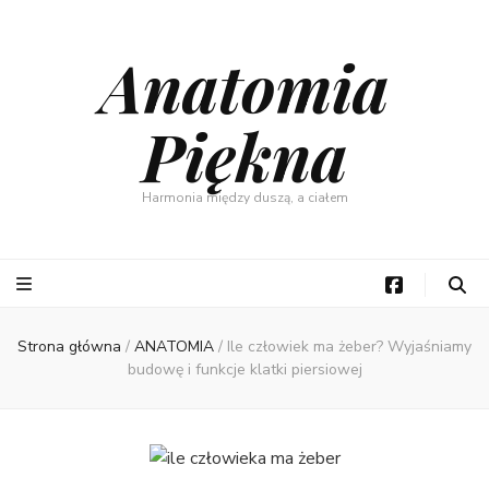
Anatomia
Piękna
Harmonia między duszą, a ciałem
Strona główna
/
ANATOMIA
/
Ile człowiek ma żeber? Wyjaśniamy
budowę i funkcje klatki piersiowej