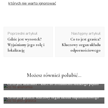
których nie warto ignorować
Nawigacja
Poprzedni artykuł
Następny artykuł
wpisu
Gdzie jest wyrostek?
Co to jest grasica?
Wyjaśniamy jego rolę i
Kluczowy organ układu
lokalizację
odpornościowego
Możesz również polubić…
ANATOMIA
Co to jest anatomia – klucz do zrozumienia ludzkiego piękna
ANATOMIA
Co to jest grasica? Kluczowy organ układu odpornościowego
ANATOMIA
ZDROWIE
Nerw błędny – kluczowy element komunikacji między