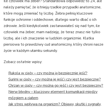
Ile człowiek ma żeber? Standardowa odpowiedź to 24, ale
należy pamiętać, że istnieją rzadkie przypadki anatomiczne,
które mogą zmieniać tę liczbę. Żebra pełnią kluczowe
funkcje ochronne i oddechowe, dlatego warto dbać o ich
zdrowie. Jeśli kiedykolwiek zastanawiałeś się nad tym, ile
człowiek ma żeber, mam nadzieję, że teraz znasz nie tylko
liczbę, ale i ich znaczenie w ludzkim organizmie. Klatka
piersiowa to prawdziwy cud anatomiczny, który chroni nasze
życie w każdym ułamku sekundy.
Zobacz ostatnie wpisy:
Rukola w ciąży – czy można ją bezpiecznie jeść?
Surimi w ciąży – czy można je jeść i czy jest bezpieczne?
Chrzan w ciąży – czy można go jeść i czy jest bezpieczny?
Nerw błędny – kluczowy element komunikacji między
mózgiem a ciałem
Jak stres wpływa na organizm? Objawy, skutki i sygnały,