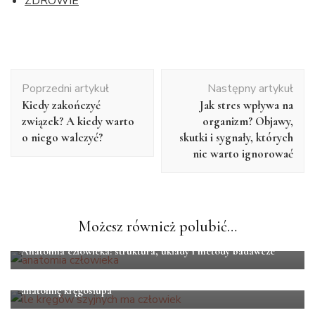
ZDROWIE
Nawigacja
Poprzedni artykuł
Następny artykuł
wpisu
Kiedy zakończyć
Jak stres wpływa na
związek? A kiedy warto
organizm? Objawy,
o niego walczyć?
skutki i sygnały, których
nie warto ignorować
Możesz również polubić…
ANATOMIA
Anatomia człowieka: struktura, układy i metody badawcze
ANATOMIA
Ile kręgów szyjnych ma człowiek? Eksperckie spojrzenie na
anatomię kręgosłupa
ANATOMIA