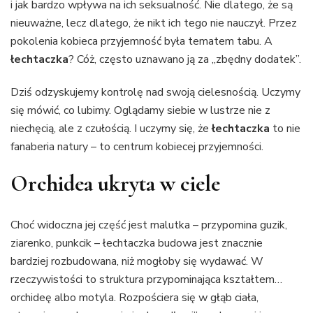
i jak bardzo wpływa na ich seksualność. Nie dlatego, że są
nieuważne, lecz dlatego, że nikt ich tego nie nauczył. Przez
pokolenia kobieca przyjemność była tematem tabu. A
łechtaczka
? Cóż, często uznawano ją za „zbędny dodatek”.
Dziś odzyskujemy kontrolę nad swoją cielesnością. Uczymy
się mówić, co lubimy. Oglądamy siebie w lustrze nie z
niechęcią, ale z czułością. I uczymy się, że
łechtaczka
to nie
fanaberia natury – to centrum kobiecej przyjemności.
Orchidea ukryta w ciele
Choć widoczna jej część jest malutka – przypomina guzik,
ziarenko, punkcik – łechtaczka budowa jest znacznie
bardziej rozbudowana, niż mogłoby się wydawać. W
rzeczywistości to struktura przypominająca kształtem…
orchideę albo motyla. Rozpościera się w głąb ciała,