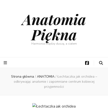
Anatomia
Piękna
Harmonia między duszą, a ciałem
Strona główna
/
ANATOMIA
/
Łechtaczka jak orchidea –
odkrywając anatomie i zapomniane centrum kobiecej
przyjemności