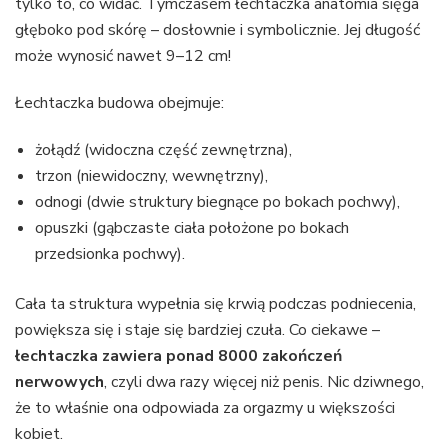
tylko to, co widać. Tymczasem łechtaczka anatomia sięga
głęboko pod skórę – dosłownie i symbolicznie. Jej długość
może wynosić nawet 9–12 cm!
Łechtaczka budowa obejmuje:
żołądź (widoczna część zewnętrzna),
trzon (niewidoczny, wewnętrzny),
odnogi (dwie struktury biegnące po bokach pochwy),
opuszki (gąbczaste ciała położone po bokach
przedsionka pochwy).
Cała ta struktura wypełnia się krwią podczas podniecenia,
powiększa się i staje się bardziej czuła. Co ciekawe –
łechtaczka zawiera ponad 8000 zakończeń
nerwowych
, czyli dwa razy więcej niż penis. Nic dziwnego,
że to właśnie ona odpowiada za orgazmy u większości
kobiet.