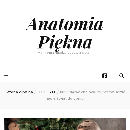
Anatomia
Piękna
Harmonia między duszą, a ciałem
Strona główna
/
LIFESTYLE
/
Jak ubierać choinkę, by wprowadzić
magię świąt do domu?