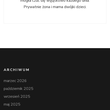
mogła czuć się wyjątkowo każdego dnia.
Prywatnie żona i mama dwójki dzieci.
ARCHIWUM
marzec 2026
październik 2025
wrzesień 2025
maj 2025