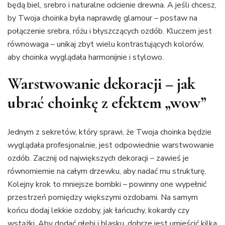
będą biel, srebro i naturalne odcienie drewna. A jeśli chcesz,
by Twoja choinka była naprawdę glamour – postaw na
połączenie srebra, różu i błyszczących ozdób. Kluczem jest
równowaga – unikaj zbyt wielu kontrastujących kolorów,
aby choinka wyglądała harmonijnie i stylowo.
Warstwowanie dekoracji – jak
ubrać choinkę z efektem „wow”
Jednym z sekretów, który sprawi, że Twoja choinka będzie
wyglądała profesjonalnie, jest odpowiednie warstwowanie
ozdób. Zacznij od największych dekoracji – zawieś je
równomiernie na całym drzewku, aby nadać mu strukturę.
Kolejny krok to mniejsze bombki – powinny one wypełnić
przestrzeń pomiędzy większymi ozdobami. Na samym
końcu dodaj lekkie ozdoby, jak łańcuchy, kokardy czy
wstążki. Aby dodać głębi i blasku, dobrze jest umieścić kilka