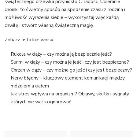
świątecznego drzewka przyniosło Ci radość. Ubieranie
choinki to świetny sposób na spędzenie czasu z rodziną i
możliwość wyrażenia siebie – wykorzystaj więc każdą
chwilę i stwórz własną świąteczną magię.
Zobacz ostatnie wpisy:
Rukola w ciąży – czy można ją bezpiecznie jeść?
Surimi w ciąży – czy można je jeść i czy jest bezpieczne?
Chrzan w ciąży – czy można go jeść i czy jest bezpieczny?
Nerw błędny – kluczowy element komunikacji między
mózgiem a ciałem
Jak stres wpływa na organizm? Objawy, skutki i sygnały,
których nie warto ignorować
Nawigacja