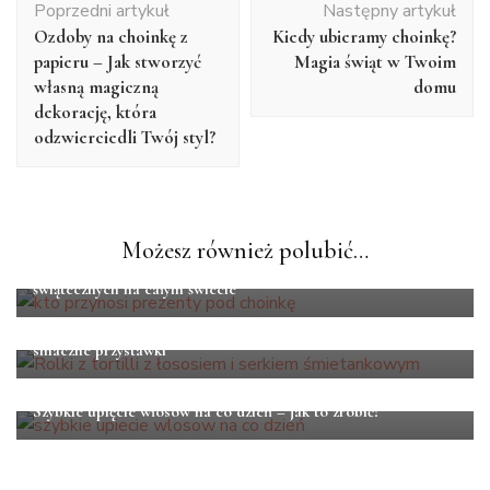
Poprzedni artykuł
Następny artykuł
wpisu
Ozdoby na choinkę z
Kiedy ubieramy choinkę?
papieru – Jak stworzyć
Magia świąt w Twoim
własną magiczną
domu
dekorację, która
odzwierciedli Twój styl?
LIFESTYLE
Możesz również polubić…
Kto przynosi prezenty pod choinkę? O tradycjach
świątecznych na całym świecie
LIFESTYLE
Przekąski na Sylwestra na zimno – pomysły na eleganckie i
smaczne przystawki
LIFESTYLE
Szybkie upięcie włosów na co dzień – jak to zrobić?