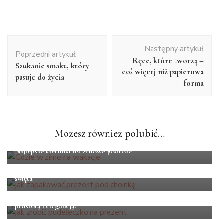
Nawigacja
Następny artykuł
wpisu
Poprzedni artykuł
Ręce, które tworzą –
Szukanie smaku, który
coś więcej niż papierowa
pasuje do życia
forma
Możesz również polubić…
LIFESTYLE
Najlepsze kierunki na zimowe podróże
LIFESTYLE
Jak zapakować prezent pod choinkę? Praktyczne porady na
święta
LIFESTYLE
Jak zrobić pudełeczko na prezent, które zachwyci swoją
prostotą i elegancją?