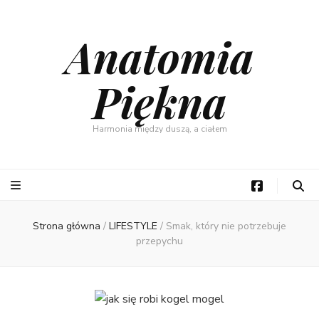
Anatomia
Piękna
Harmonia między duszą, a ciałem
Strona główna
/
LIFESTYLE
/
Smak, który nie potrzebuje
przepychu