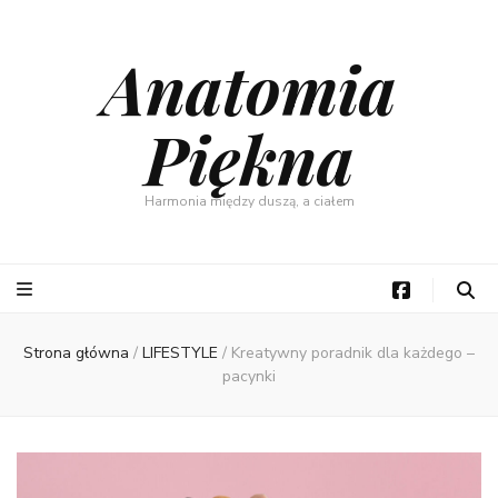
Anatomia
Piękna
Harmonia między duszą, a ciałem
Strona główna
/
LIFESTYLE
/
Kreatywny poradnik dla każdego –
pacynki