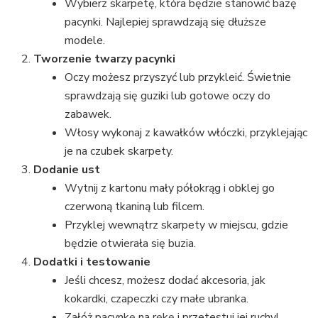
Wybierz skarpetę, która będzie stanowić bazę
pacynki. Najlepiej sprawdzają się dłuższe
modele.
Tworzenie twarzy pacynki
Oczy możesz przyszyć lub przykleić. Świetnie
sprawdzają się guziki lub gotowe oczy do
zabawek.
Włosy wykonaj z kawałków włóczki, przyklejając
je na czubek skarpety.
Dodanie ust
Wytnij z kartonu mały półokrąg i obklej go
czerwoną tkaniną lub filcem.
Przyklej wewnątrz skarpety w miejscu, gdzie
będzie otwierała się buzia.
Dodatki i testowanie
Jeśli chcesz, możesz dodać akcesoria, jak
kokardki, czapeczki czy małe ubranka.
Załóż pacynkę na rękę i przetestuj jej ruchy!