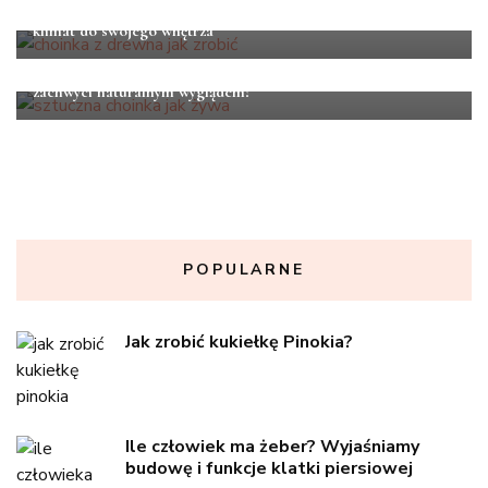
Choinka z drewna: Jak ją zrobić i wprowadzić niepowtarzalny
klimat do swojego wnętrza
LIFESTYLE
Sztuczna choinka jak żywa – jak wybrać idealny model, który
zachwyci naturalnym wyglądem?
POPULARNE
Jak zrobić kukiełkę Pinokia?
Ile człowiek ma żeber? Wyjaśniamy
budowę i funkcje klatki piersiowej