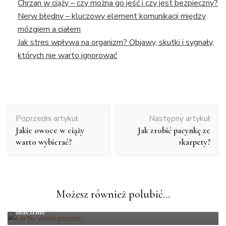
Chrzan w ciąży – czy można go jeść i czy jest bezpieczny?
Nerw błędny – kluczowy element komunikacji między
mózgiem a ciałem
Jak stres wpływa na organizm? Objawy, skutki i sygnały,
których nie warto ignorować
Nawigacja
Poprzedni artykuł
Następny artykuł
wpisu
Jakie owoce w ciąży
Jak zrobić pacynkę ze
warto wybierać?
skarpety?
LIFESTYLE
Możesz również polubić…
Kartki na Święta Wielkanocne – tradycja, która wciąż ma
znaczenie
LIFESTYLE