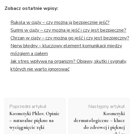
Zobacz ostatnie wpisy:
Rukola w ciąży – czy można ją bezpiecznie jeść?
Surimi w ciąży – czy można je jeść i czy jest bezpieczne?
Chrzan w ciąży – czy można go jeść i czy jest bezpieczny?
Nerw błędny – kluczowy element komunikacji między
mózgiem a ciałem
Jak stres wpływa na organizm? Objawy, skutki i sygnały,
których nie warto ignorować
Nawigacja
Poprzedni artykuł
Następny artykuł
wpisu
Kosmetyki Phlov. Opinie
Kosmetyki
– naturalne piękno na
dermatologiczne – klucz
wyciągnięcie ręki
do zdrowej i pięknej