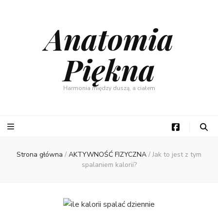
Anatomia
Piękna
Harmonia między duszą, a ciałem
Strona główna
/
AKTYWNOŚĆ FIZYCZNA
/
Jak to jest z tym
spalaniem kalorii?