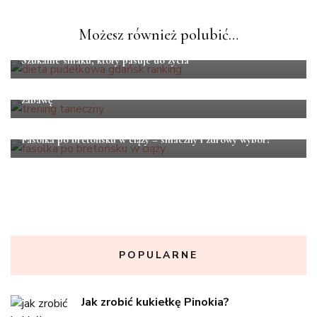
Możesz również polubić…
AKTYWNOŚĆ FIZYCZNA
ZDROWIE
Szukanie smaku, który pasuje do życia
AKTYWNOŚĆ FIZYCZNA
Taneczne treningi – sposób na zdrowie, sylwetkę i dobrą
zabawę
ZDROWIE
Fasolka po bretońsku w ciąży – smaczny i zdrowy wybór?
POPULARNE
Jak zrobić kukiełkę Pinokia?