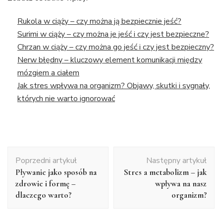
Rukola w ciąży – czy można ją bezpiecznie jeść?
Surimi w ciąży – czy można je jeść i czy jest bezpieczne?
Chrzan w ciąży – czy można go jeść i czy jest bezpieczny?
Nerw błędny – kluczowy element komunikacji między
mózgiem a ciałem
Jak stres wpływa na organizm? Objawy, skutki i sygnały,
których nie warto ignorować
Nawigacja
Poprzedni artykuł
Następny artykuł
wpisu
Pływanie jako sposób na
Stres a metabolizm – jak
zdrowie i formę –
wpływa na nasz
dlaczego warto?
organizm?