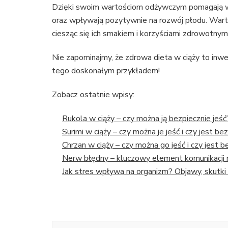
Dzięki swoim wartościom odżywczym pomagają w
oraz wpływają pozytywnie na rozwój płodu. Warto
ciesząc się ich smakiem i korzyściami zdrowotnymi
Nie zapominajmy, że zdrowa dieta w ciąży to inwe
tego doskonałym przykładem!
Zobacz ostatnie wpisy:
Rukola w ciąży – czy można ją bezpiecznie jeść
Surimi w ciąży – czy można je jeść i czy jest be
Chrzan w ciąży – czy można go jeść i czy jest 
Nerw błędny – kluczowy element komunikacji
Jak stres wpływa na organizm? Objawy, skutki 
Nawigacja