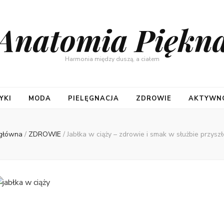
Anatomia Piękn
Harmonia między duszą, a ciałem
YKI
MODA
PIELĘGNACJA
ZDROWIE
AKTYWNO
 główna
/
ZDROWIE
/
Jabłka w ciąży – zdrowie i smak w służbie przysz