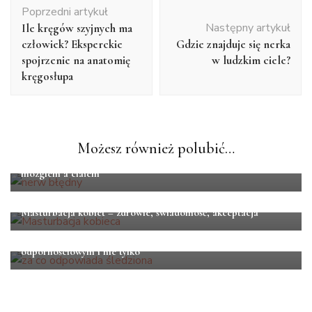
Nawigacja
Poprzedni artykuł
wpisu
Następny artykuł
Ile kręgów szyjnych ma
człowiek? Eksperckie
Gdzie znajduje się nerka
spojrzenie na anatomię
w ludzkim ciele?
kręgosłupa
ANATOMIA
ZDROWIE
Możesz również polubić…
Nerw błędny – kluczowy element komunikacji między
mózgiem a ciałem
ANATOMIA
ZDROWIE
Masturbacja kobiet – zdrowie, świadomość, akceptacja
ANATOMIA
Za co odpowiada śledziona? Kluczowa rola w układzie
odpornościowym i nie tylko