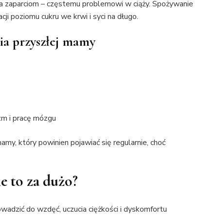
ega zaparciom – częstemu problemowi w ciąży. Spożywanie
cji poziomu cukru we krwi i syci na długo.
ia przyszłej mamy
e
zm i pracę mózgu
my, który powinien pojawiać się regularnie, choć
le to za dużo?
owadzić do wzdęć, uczucia ciężkości i dyskomfortu