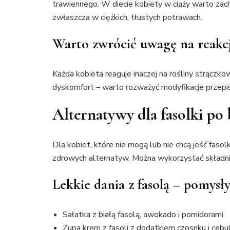
trawiennego. W diecie kobiety w ciąży warto zacho
zwłaszcza w ciężkich, tłustych potrawach.
Warto zwrócić uwagę na reakc
Każda kobieta reaguje inaczej na rośliny strączko
dyskomfort – warto rozważyć modyfikacje przepis
Alternatywy dla fasolki po 
Dla kobiet, które nie mogą lub nie chcą jeść fasol
zdrowych alternatyw. Można wykorzystać składniki 
Lekkie dania z fasolą – pomysł
Sałatka z białą fasolą, awokado i pomidorami
Zupa krem z fasoli z dodatkiem czosnku i cebul