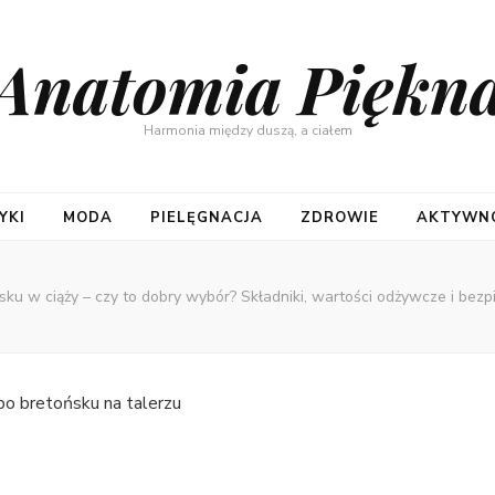
Anatomia Piękn
Harmonia między duszą, a ciałem
YKI
MODA
PIELĘGNACJA
ZDROWIE
AKTYWNO
sku w ciąży – czy to dobry wybór? Składniki, wartości odżywcze i bez