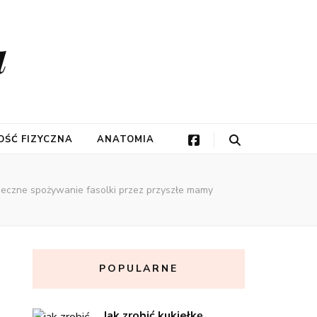
a
ŚĆ FIZYCZNA
ANATOMIA
pieczne spożywanie fasolki przez przyszłe mamy
POPULARNE
Jak zrobić kukiełkę