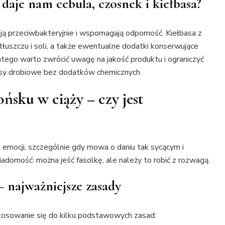
daje nam cebula, czosnek i kiełbasa?
ają przeciwbakteryjnie i wspomagają odporność. Kiełbasa z
łuszczu i soli, a także ewentualne dodatki konserwujące
atego warto zwrócić uwagę na jakość produktu i ograniczyć
łbasy drobiowe bez dodatków chemicznych.
ńsku w ciąży – czy jest
emocji, szczególnie gdy mowa o daniu tak sycącym i
domość: można jeść fasolkę, ale należy to robić z rozwagą.
– najważniejsze zasady
stosowanie się do kilku podstawowych zasad: