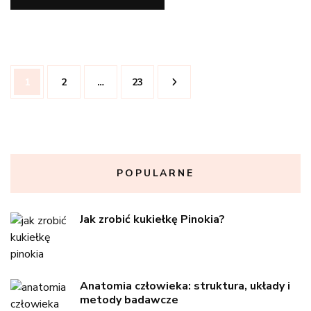
Stronicowanie
Strona
Strona
Strona
1
2
…
23
wpisów
POPULARNE
Jak zrobić kukiełkę Pinokia?
Anatomia człowieka: struktura, układy i
metody badawcze