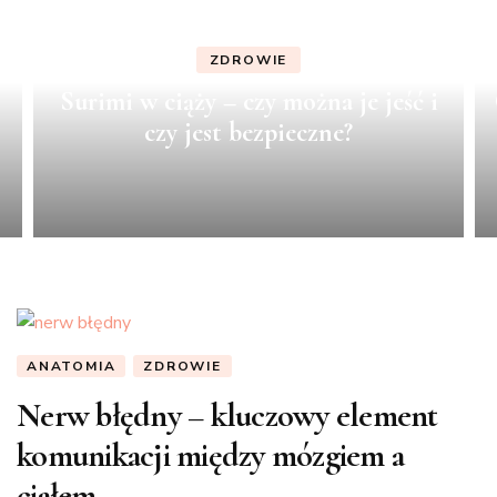
ZDROWIE
Surimi w ciąży – czy można je jeść i
czy jest bezpieczne?
ANATOMIA
ZDROWIE
Nerw błędny – kluczowy element
komunikacji między mózgiem a
ciałem